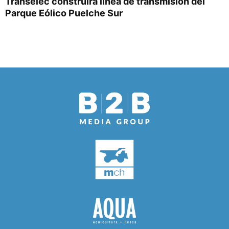
Transelec construirá línea de transmisión del
Parque Eólico Puelche Sur