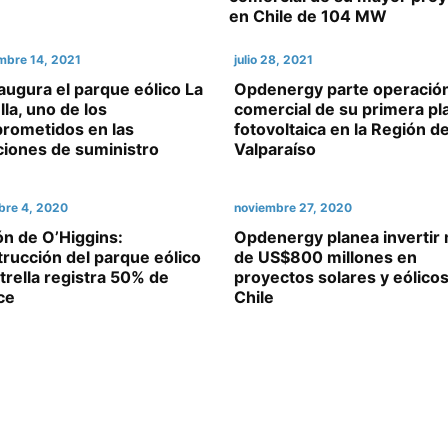
en Chile de 104 MW
mbre 14, 2021
julio 28, 2021
augura el parque eólico La
Opdenergy parte operació
lla, uno de los
comercial de su primera pl
rometidos en las
fotovoltaica en la Región d
aciones de suministro
Valparaíso
bre 4, 2020
noviembre 27, 2020
n de O’Higgins:
Opdenergy planea invertir
rucción del parque eólico
de US$800 millones en
trella registra 50% de
proyectos solares y eólico
ce
Chile