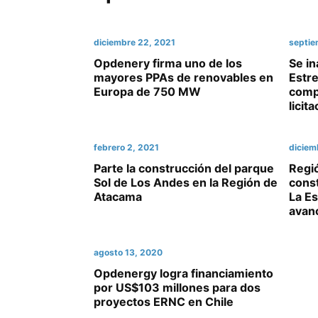
diciembre 22, 2021
septie
Opdenery firma uno de los
Se in
mayores PPAs de renovables en
Estre
Europa de 750 MW
comp
licit
febrero 2, 2021
diciem
Parte la construcción del parque
Regió
Sol de Los Andes en la Región de
const
Atacama
La Es
avan
agosto 13, 2020
Opdenergy logra financiamiento
por US$103 millones para dos
proyectos ERNC en Chile