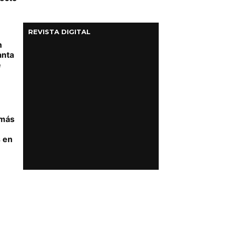
REVISTA DIGITAL
n
anta
e
 más
s en