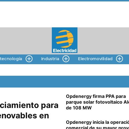
 tecnología
Industria
Electromovilidad
Opdenergy firma PPA para
parque solar fotovoltaico A
nciamiento para
de 108 MW
renovables en
Opdenergy inicia la operaci
comercial de su mayor pro