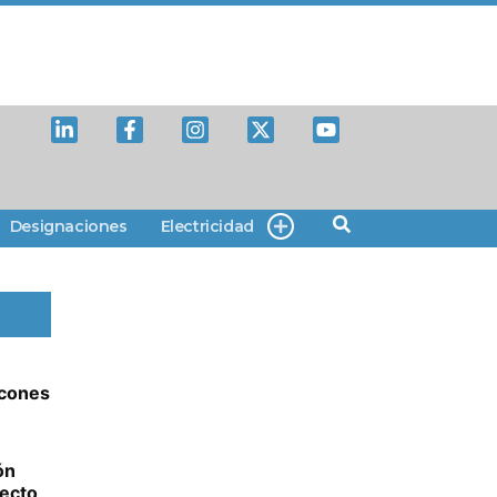
Designaciones
Electricidad
lcones
ón
yecto