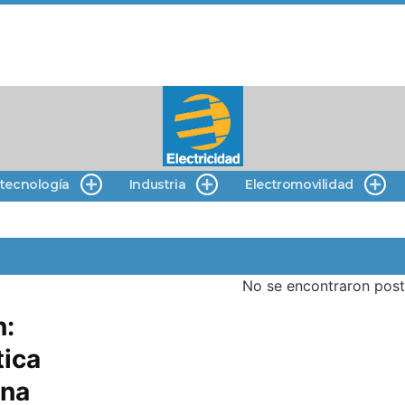
 tecnología
Industria
Electromovilidad
No se encontraron post
n:
tica
una