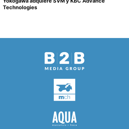
Yokogawa adquiere SVM y KBC Advance
Technologies