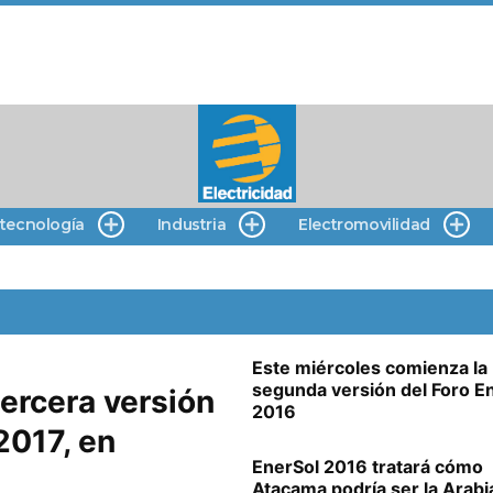
 tecnología
Industria
Electromovilidad
Este miércoles comienza la
segunda versión del Foro E
ercera versión
2016
2017, en
EnerSol 2016 tratará cómo
Atacama podría ser la Arabi