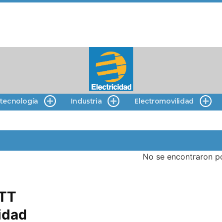
 tecnología
Industria
Electromovilidad
No se encontraron po
MTT
lidad