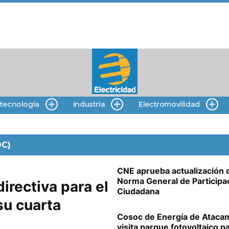
 tecnología
Industria
Electromovilidad
OC)
CNE aprueba actualización 
Norma General de Participa
irectiva para el
Ciudadana
su cuarta
Cosoc de Energía de Ataca
visita parque fotovoltaico p