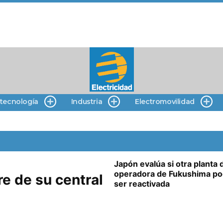
 tecnología
Industria
Electromovilidad
Japón evalúa si otra planta d
operadora de Fukushima po
re de su central
ser reactivada