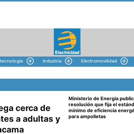
 tecnología
Industria
Electromovilidad
Ministerio de Energía publi
resolución que fija el están
ega cerca de
mínimo de eficiencia energé
para ampolletas
tes a adultas y
tacama