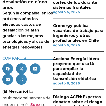
desalación en cinco
cortes de luz durante
años
sistemas frontales
agosto 6, 2026
Según la compañía, en los
próximos años los
elevados costos de
Grenergy publica
desalación bajarán
vacantes de trabajo para
ingenieros y otros
gracias a las mejoras
profesionales en Chile
tecnológicas y al uso de
agosto 6, 2026
energías renovables.
COMPARTIR
Acciona Energía lidera
proyecto que usa IA
para ampliar la
capacidad de
transmisión eléctrica
agosto 6, 2026
(El Mercurio)
La
Dialogo ACEN: Expertos
multinacional sanitaria de
debaten sobre el riesgo
origen francés
Suez
se