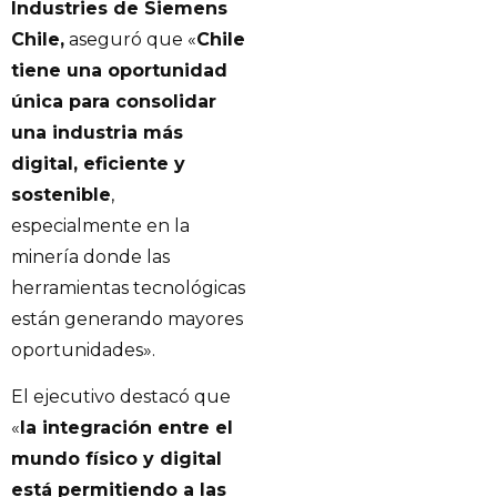
Industries de Siemens
Chile,
aseguró que «
Chile
tiene una oportunidad
única para consolidar
una industria más
digital, eficiente y
sostenible
,
especialmente en la
minería donde las
herramientas tecnológicas
están generando mayores
oportunidades».
El ejecutivo destacó que
«
la integración entre el
mundo físico y digital
está permitiendo a las