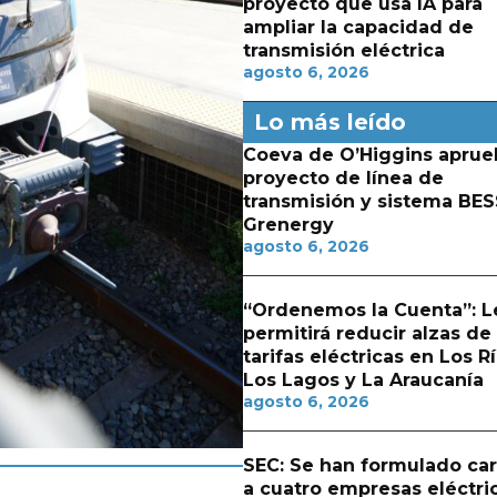
proyecto que usa IA para
ampliar la capacidad de
transmisión eléctrica
agosto 6, 2026
Lo más leído
Coeva de O’Higgins aprue
proyecto de línea de
transmisión y sistema BES
Grenergy
agosto 6, 2026
“Ordenemos la Cuenta”: L
permitirá reducir alzas de
tarifas eléctricas en Los Rí
Los Lagos y La Araucanía
agosto 6, 2026
SEC: Se han formulado ca
a cuatro empresas eléctri