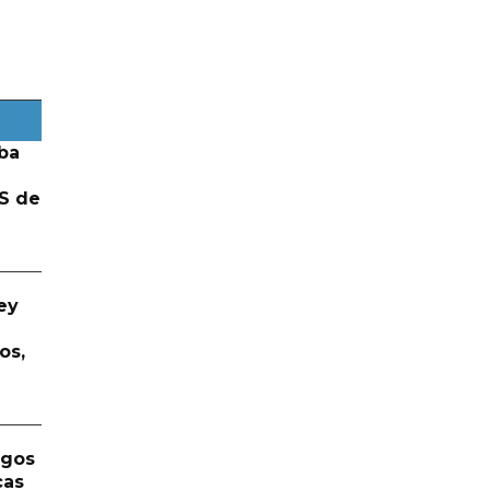
ba
S de
ey
os,
rgos
cas