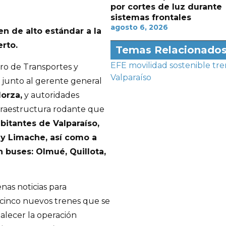
por cortes de luz durante
sistemas frontales
agosto 6, 2026
n de alto estándar a la
rto.
Temas Relacionado
EFE
movilidad sostenible
tre
stro de Transportes y
Valparaíso
, junto al gerente general
lorza,
y autoridades
nfraestructura rodante que
abitantes de Valparaíso,
 y Limache, así como a
 buses: Olmué, Quillota,
nas noticias para
 cinco nuevos trenes que se
alecer la operación