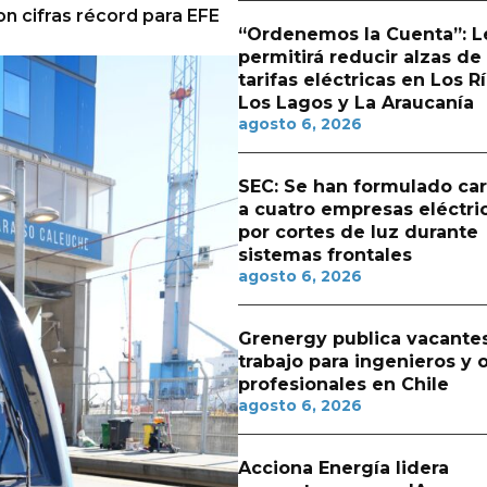
n cifras récord para EFE
“Ordenemos la Cuenta”: L
permitirá reducir alzas de
tarifas eléctricas en Los Rí
Los Lagos y La Araucanía
agosto 6, 2026
SEC: Se han formulado ca
a cuatro empresas eléctri
por cortes de luz durante
sistemas frontales
agosto 6, 2026
Grenergy publica vacante
trabajo para ingenieros y 
profesionales en Chile
agosto 6, 2026
Acciona Energía lidera