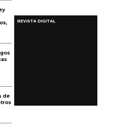
ey
REVISTA DIGITAL
os,
rgos
cas
s de
otros