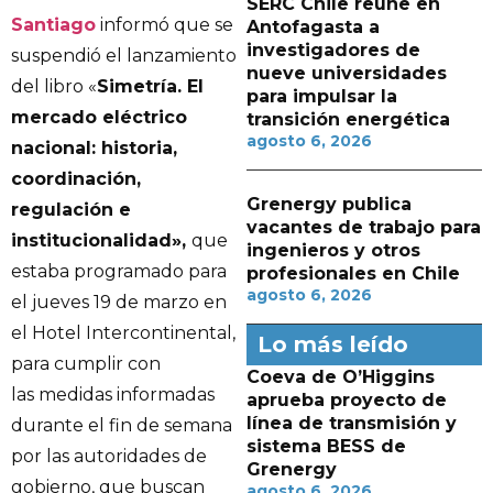
SERC Chile reúne en
Santiago
informó que se
Antofagasta a
investigadores de
suspendió el lanzamiento
nueve universidades
del libro «
Simetría. El
para impulsar la
mercado eléctrico
transición energética
agosto 6, 2026
nacional: historia,
coordinación,
Grenergy publica
regulación e
vacantes de trabajo para
institucionalidad»,
que
ingenieros y otros
estaba programado para
profesionales en Chile
agosto 6, 2026
el jueves 19 de marzo en
el Hotel Intercontinental,
Lo más leído
para cumplir con
Coeva de O’Higgins
las medidas informadas
aprueba proyecto de
línea de transmisión y
durante el fin de semana
sistema BESS de
por las autoridades de
Grenergy
gobierno, que buscan
agosto 6, 2026