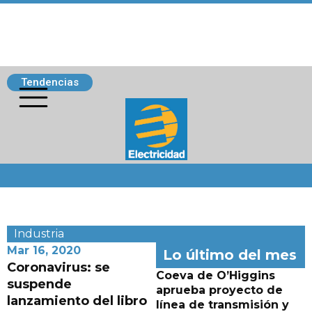
Tendencias
Siguenos
Industria
Mar 16, 2020
Lo último del mes
Coronavirus: se
Coeva de O’Higgins
suspende
aprueba proyecto de
lanzamiento del libro
línea de transmisión y