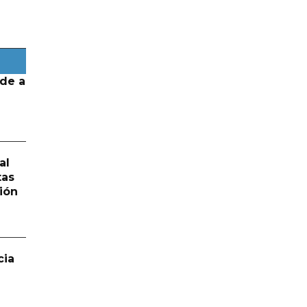
de a
al
tas
ión
cia