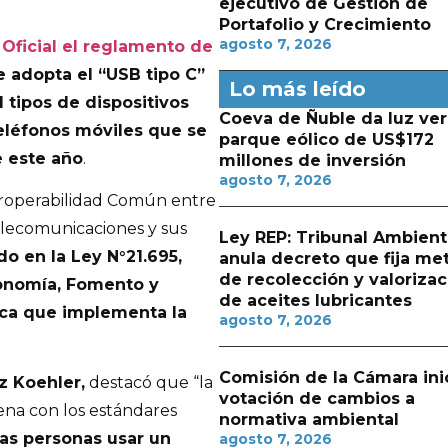
ejecutivo de Gestión de
Portafolio y Crecimiento
agosto 7, 2026
 Oficial el reglamento de
e adopta el “USB tipo C”
Lo más leído
tipos de dispositivos
Coeva de Ñuble da luz ver
eléfonos móviles que se
parque eólico de US$172
e este año
.
millones de inversión
agosto 7, 2026
eroperabilidad Común entre
Telecomunicaciones y sus
Ley REP: Tribunal Ambient
o en la Ley N°21.695,
anula decreto que fija me
de recolección y valorizac
onomía, Fomento y
de aceites lubricantes
ica que implementa la
agosto 7, 2026
Comisión de la Cámara ini
z Koehler,
destacó que “la
votación de cambios a
ena con los estándares
normativa ambiental
las personas usar un
agosto 7, 2026