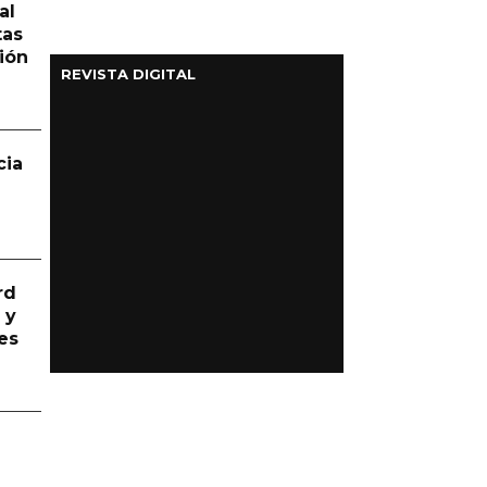
al
tas
ión
REVISTA DIGITAL
cia
rd
 y
es