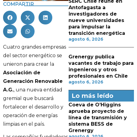
SERC Chile reúne en
COMPARTIR
Antofagasta a
investigadores de
nueve universidades
para impulsar la
transición energética
agosto 6, 2026
Cuatro grandes empresas
del sector energético se
Grenergy publica
vacantes de trabajo para
unieron para crear la
ingenieros y otros
Asociación de
profesionales en Chile
Generación Renovable
agosto 6, 2026
A.G.
, una nueva entidad
Lo más leído
gremial que buscará
Coeva de O’Higgins
fortalecer el desarrollo y
aprueba proyecto de
operación de energías
línea de transmisión y
limpias en el país.
sistema BESS de
Grenergy
agosto 6, 2026
Las compañías fundadoras