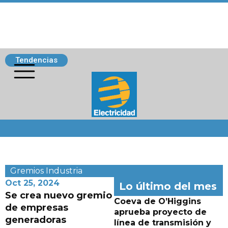
Tendencias
Siguenos
Gremios
Industria
Oct 25, 2024
Lo último del mes
Se crea nuevo gremio
Coeva de O’Higgins
de empresas
aprueba proyecto de
generadoras
línea de transmisión y