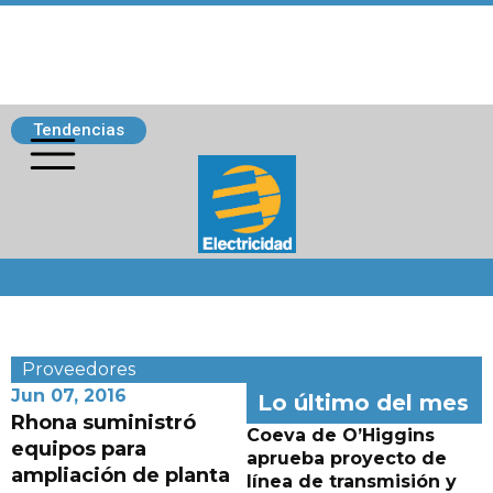
Tendencias
Siguenos
Proveedores
Jun 07, 2016
Lo último del mes
Rhona suministró
Coeva de O’Higgins
equipos para
aprueba proyecto de
ampliación de planta
línea de transmisión y