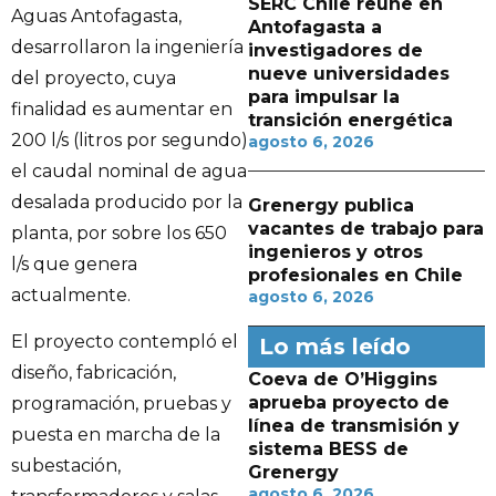
SERC Chile reúne en
Aguas Antofagasta,
Antofagasta a
desarrollaron la ingeniería
investigadores de
nueve universidades
del proyecto, cuya
para impulsar la
finalidad es aumentar en
transición energética
200 l/s (litros por segundo)
agosto 6, 2026
el caudal nominal de agua
desalada producido por la
Grenergy publica
vacantes de trabajo para
planta, por sobre los 650
ingenieros y otros
l/s que genera
profesionales en Chile
actualmente.
agosto 6, 2026
El proyecto contempló el
Lo más leído
diseño, fabricación,
Coeva de O’Higgins
aprueba proyecto de
programación, pruebas y
línea de transmisión y
puesta en marcha de la
sistema BESS de
subestación,
Grenergy
agosto 6, 2026