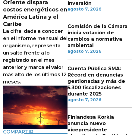
Oriente dispara
inversión
costos energéticos en
agosto 7, 2026
América Latina y el
Caribe
Comisión de la Cámara
La cifra, dada a conocer
inicia votación de
en el informe mensual del
cambios a normativa
ambiental
organismo, representa
agosto 7, 2026
un salto frente a lo
registrado en el mes
anterior y marca el valor
Cuenta Pública SMA:
más alto de los últimos 12
Récord en denuncias
gestionadas y más de
meses.
5.300 fiscalizaciones
durante 2025
agosto 7, 2026
Finlandesa Korkia
anuncia nuevo
vicepresidente
COMPARTIR