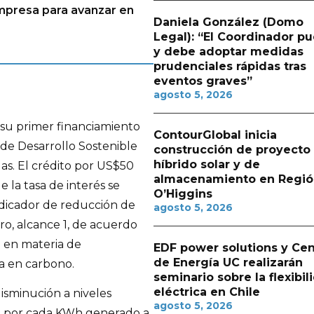
empresa para avanzar en
Daniela González (Domo
Legal): “El Coordinador p
y debe adoptar medidas
prudenciales rápidas tras
eventos graves”
agosto 5, 2026
su primer financiamiento
ContourGlobal inicia
 de Desarrollo Sostenible
construcción de proyecto
híbrido solar y de
as. El crédito por US$50
almacenamiento en Regió
 la tasa de interés se
O’Higgins
ndicador de reducción de
agosto 5, 2026
ro, alcance 1, de acuerdo
e en materia de
EDF power solutions y Cen
de Energía UC realizarán
ja en carbono.
seminario sobre la flexibil
eléctrica en Chile
disminución a niveles
agosto 5, 2026
2 por cada KWh generado a