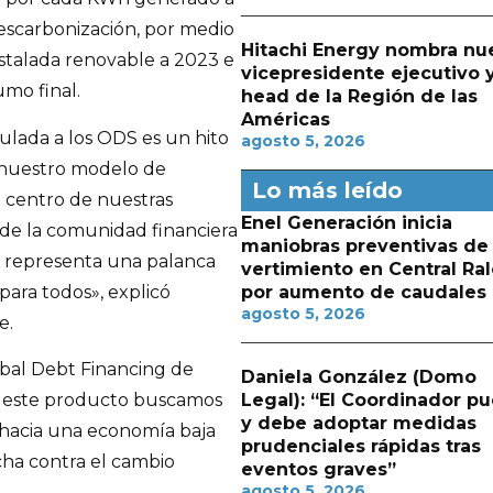
escarbonización, por medio
Hitachi Energy nombra nu
nstalada renovable a 2023 e
vicepresidente ejecutivo 
umo final.
head de la Región de las
Américas
culada a los ODS es un hito
agosto 5, 2026
n nuestro modelo de
Lo más leído
l centro de nuestras
Enel Generación inicia
 de la comunidad financiera
maniobras preventivas de
ue representa una palanca
vertimiento en Central Ra
 para todos», explicó
por aumento de caudales
agosto 5, 2026
e.
obal Debt Financing de
Daniela González (Domo
Legal): “El Coordinador p
de este producto buscamos
y debe adoptar medidas
n hacia una economía baja
prudenciales rápidas tras
cha contra el cambio
eventos graves”
agosto 5, 2026