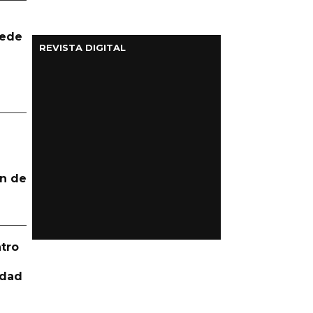
uede
REVISTA DIGITAL
n de
tro
idad