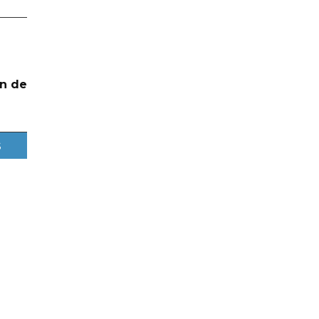
n de
s