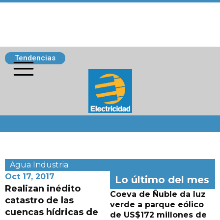
Tendencias
Siguenos
Agua
Industria
Oct 17, 2017
Lo último del mes
Realizan inédito
Coeva de Ñuble da luz
catastro de las
verde a parque eólico
cuencas hídricas de
de US$172 millones de