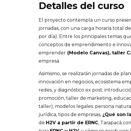
Detalles del curso
El proyecto contempla un curso presenc
jornadas, con una carga horaria total de
por día). Entre los principales temas q
conceptos de emprendimiento e innovac
emprender
(Modelo Canvas), taller 
empresa.
Asimismo, se realizarán jornadas de plan
innovación en negocios, ecosistema em
redes, y diagnóstico ex post; introducci
promoción, taller de marketing, educac
taller); modelos legales: persona natura
jurídica, tipos de empresas,
¿Qué son l
de
H2V a partir de ERNC
, Tarapacá co
para
ERNC y H2V
; y cómo se producen 