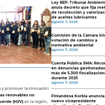
Ley REP: Tribunal Ambient
anula decreto que fija me
de recolección y valorizac
de aceites lubricantes
agosto 7, 2026
Comisión de la Cámara ini
votación de cambios a
normativa ambiental
agosto 7, 2026
Cuenta Pública SMA: Réco
en denuncias gestionadas
más de 5.300 fiscalizacion
durante 2025
agosto 7, 2026
 y promover la innovación
as renovables no
Finlandesa Korkia anuncia
nuevo vicepresidente
verde (H2V)
en la región,