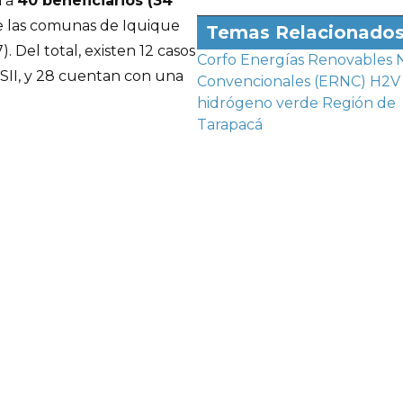
 a
40 beneficiarios (34
e las comunas de Iquique
Temas Relacionado
). Del total, existen 12 casos
Corfo
Energías Renovables 
SII, y 28 cuentan con una
Convencionales (ERNC)
H2V
hidrógeno verde
Región de
Tarapacá