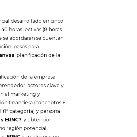
ial desarrollado en cinco
 40 horas lectivas (8 horas
ue se abordarán se cuentan
ión, pasos para
Canvas
, planificación de la
ificación de la empresa,
prendedor, actores clave y
ón al marketing y
ión financiera (conceptos +
l (1ª categoría) y persona
as ERNC?
; y obtención
mo región potencial
las
ERNC
y su alcance en