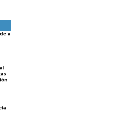
de a
al
tas
ión
cia