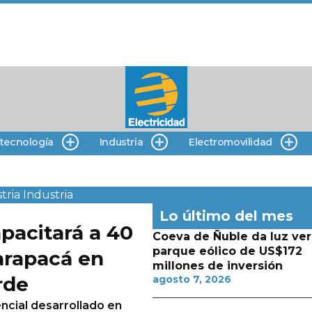
 tecnología
Industria
Electromovilidad
tria
Industria
Lo último del mes
pacitará a 40
Coeva de Ñuble da luz ver
parque eólico de US$172
rapacá en
millones de inversión
rde
agosto 7, 2026
encial desarrollado en