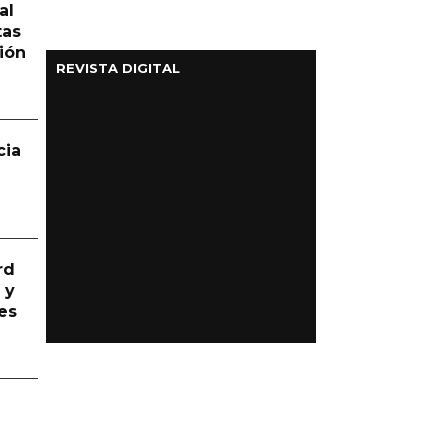
al
tas
ión
REVISTA DIGITAL
cia
rd
 y
es