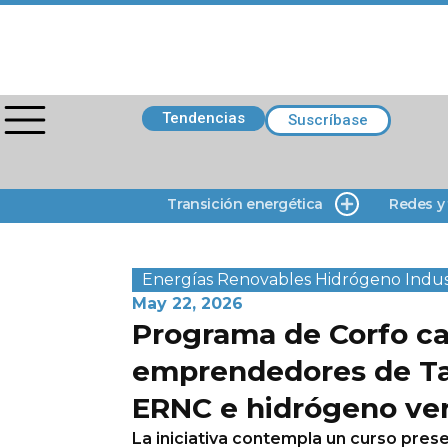
Tendencias
Suscríbase
Transición energética
Redes y
Energías Renovables
Hidrógeno
Indus
May 22, 2026
Programa de Corfo ca
emprendedores de Ta
ERNC e hidrógeno ve
La iniciativa contempla un curso pres