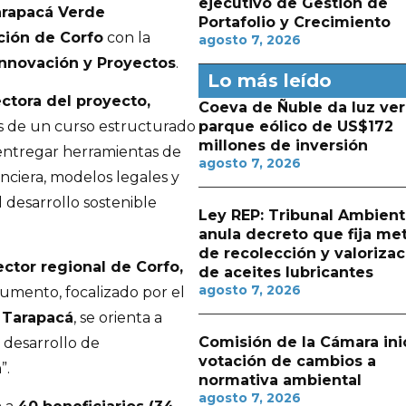
ejecutivo de Gestión de
arapacá Verde
Portafolio y Crecimiento
ción de Corfo
con la
agosto 7, 2026
Innovación y Proyectos
.
Lo más leído
ectora del proyecto,
Coeva de Ñuble da luz ver
parque eólico de US$172
és de un curso estructurado
millones de inversión
 entregar herramientas de
agosto 7, 2026
anciera, modelos legales y
 desarrollo sostenible
Ley REP: Tribunal Ambient
anula decreto que fija me
de recolección y valorizac
ctor regional de Corfo,
de aceites lubricantes
agosto 7, 2026
trumento, focalizado por el
 Tarapacá
, se orienta a
Comisión de la Cámara ini
 desarrollo de
votación de cambios a
”.
normativa ambiental
agosto 7, 2026