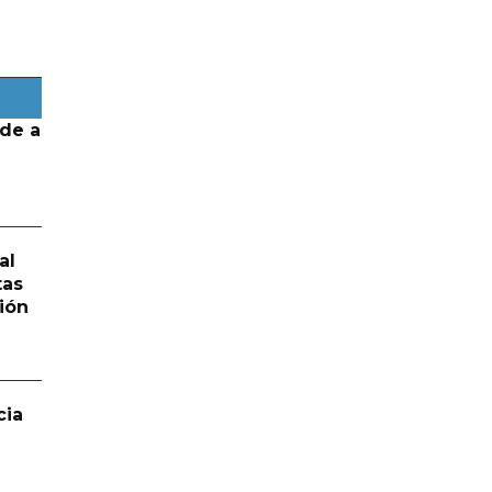
de a
al
tas
ión
cia