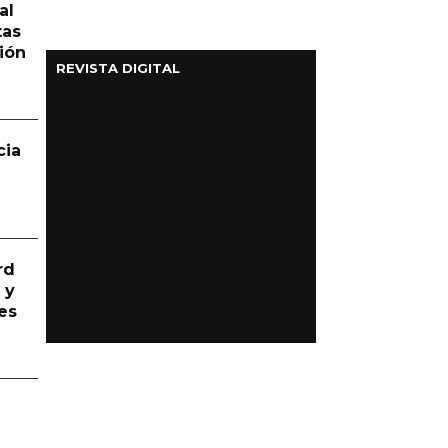
al
tas
ión
REVISTA DIGITAL
cia
rd
 y
es