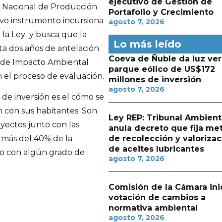
ejecutivo de Gestión de
o Nacional de Producción
Portafolio y Crecimiento
evo instrumento incursiona
agosto 7, 2026
la Ley y busca que la
Lo más leído
sta dos años de antelación
Coeva de Ñuble da luz ver
n de Impacto Ambiental
parque eólico de US$172
 el proceso de evaluación.
millones de inversión
agosto 7, 2026
de inversión es el cómo se
an con sus habitantes. Son
Ley REP: Tribunal Ambient
yectos junto con las
anula decreto que fija me
de recolección y valorizac
 más del 40% de la
de aceites lubricantes
, o con algún grado de
agosto 7, 2026
Comisión de la Cámara ini
votación de cambios a
normativa ambiental
agosto 7, 2026