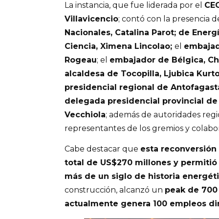
La instancia, que fue liderada por el
CEO
Villavicencio
; contó con la presencia d
Nacionales, Catalina Parot; de Energ
Ciencia, Ximena Lincolao;
el
embajado
Rogeau
; el
embajador de Bélgica, Ch
alcaldesa de Tocopilla, Ljubica Kurt
presidencial regional de Antofagast
delegada presidencial provincial de 
Vecchiola
; además de autoridades regio
representantes de los gremios y colabo
Cabe destacar que
esta reconversión 
total de US$270 millones y permitió 
más de un siglo de historia energét
construcción, alcanzó un
peak de 700 
actualmente genera 100 empleos dir