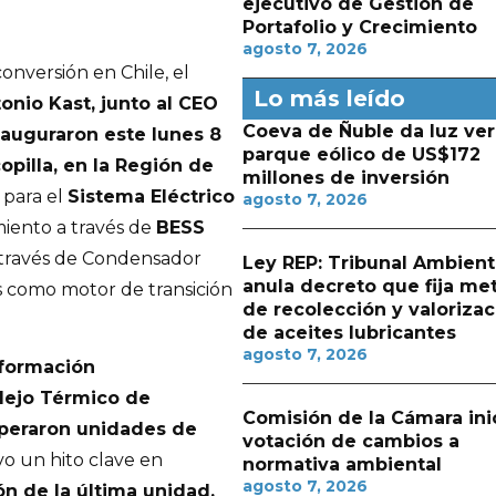
ejecutivo de Gestión de
Portafolio y Crecimiento
agosto 7, 2026
nversión en Chile, el
Lo más leído
onio Kast, junto al CEO
Coeva de Ñuble da luz ver
inauguraron este lunes 8
parque eólico de US$172
pilla, en la Región de
millones de inversión
 para el
Sistema Eléctrico
agosto 7, 2026
iento a través de
BESS
a través de Condensador
Ley REP: Tribunal Ambient
anula decreto que fija me
as como motor de transición
de recolección y valorizac
de aceites lubricantes
agosto 7, 2026
sformación
lejo Térmico de
Comisión de la Cámara ini
operaron unidades de
votación de cambios a
vo un hito clave en
normativa ambiental
agosto 7, 2026
n de la última unidad,