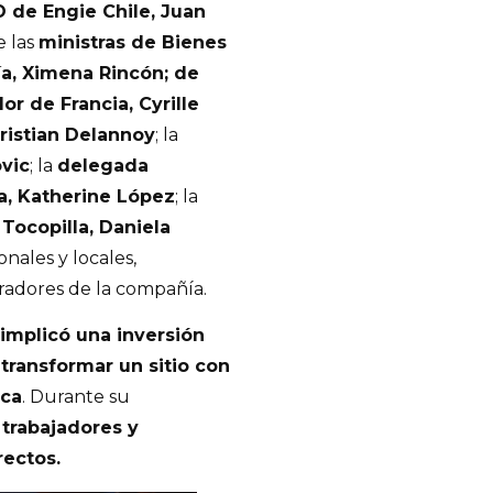
 de Engie Chile, Juan
e las
ministras de Bienes
ía, Ximena Rincón; de
r de Francia, Cyrille
ristian Delannoy
; la
ovic
; la
delegada
a, Katherine López
; la
Tocopilla, Daniela
nales y locales,
radores de la compañía.
implicó una inversión
transformar un sitio con
ica
. Durante su
trabajadores y
ectos.