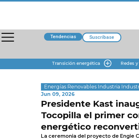
Tendencias
Suscríbase
Transición energética
Redes y
Energías Renovables
Industria
Industr
Jun 09, 2026
Presidente Kast inau
Tocopilla el primer c
energético reconverti
La ceremonia del proyecto de Engie C