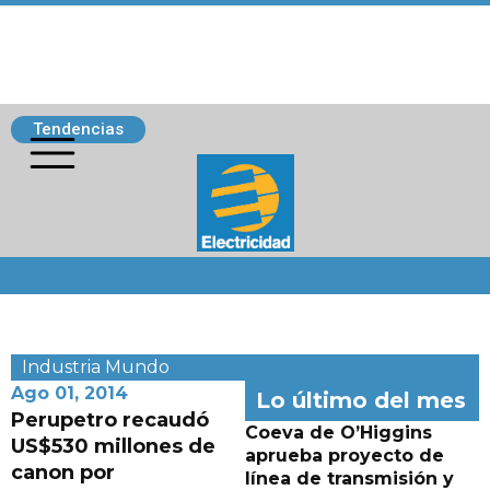
Tendencias
Siguenos
Industria
Mundo
Ago 01, 2014
Lo último del mes
Perupetro recaudó
Coeva de O’Higgins
US$530 millones de
aprueba proyecto de
canon por
línea de transmisión y