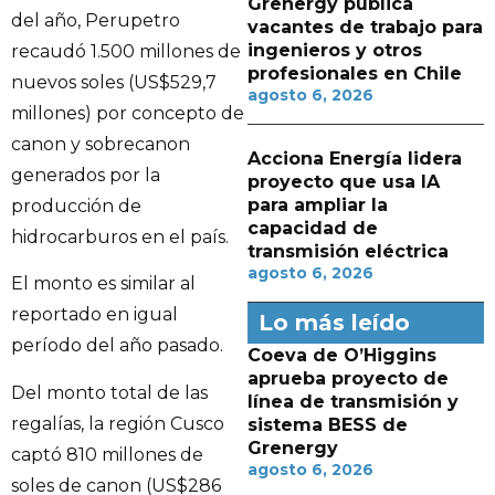
Grenergy publica
del año, Perupetro
vacantes de trabajo para
ingenieros y otros
recaudó 1.500 millones de
profesionales en Chile
nuevos soles (US$529,7
agosto 6, 2026
millones) por concepto de
canon y sobrecanon
Acciona Energía lidera
generados por la
proyecto que usa IA
para ampliar la
producción de
capacidad de
hidrocarburos en el país.
transmisión eléctrica
agosto 6, 2026
El monto es similar al
reportado en igual
Lo más leído
período del año pasado.
Coeva de O’Higgins
aprueba proyecto de
Del monto total de las
línea de transmisión y
regalías, la región Cusco
sistema BESS de
Grenergy
captó 810 millones de
agosto 6, 2026
soles de canon (US$286