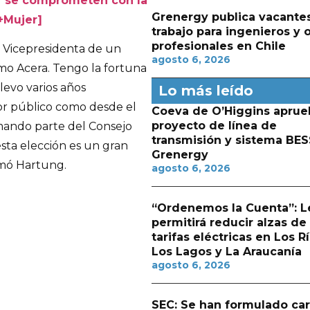
or se comprometen con la
Grenergy publica vacante
 +Mujer]
trabajo para ingenieros y 
profesionales en Chile
o Vicepresidenta de un
agosto 6, 2026
omo Acera. Tengo la fortuna
levo varios años
Lo más leído
r público como desde el
Coeva de O’Higgins aprue
proyecto de línea de
rmando parte del Consejo
transmisión y sistema BES
esta elección es un gran
Grenergy
rmó Hartung.
agosto 6, 2026
“Ordenemos la Cuenta”: L
permitirá reducir alzas de
tarifas eléctricas en Los Rí
Los Lagos y La Araucanía
agosto 6, 2026
SEC: Se han formulado ca