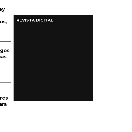
ey
REVISTA DIGITAL
os,
rgos
cas
res
ara