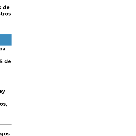
s de
otros
ba
S de
ey
os,
rgos