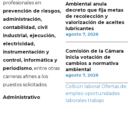
profesionales en
Ambiental anula
decreto que fija metas
prevención de riesgos,
de recolección y
administración,
valorización de aceites
contabilidad, civil
lubricantes
agosto 7, 2026
industrial, ejecución,
electricidad,
Comisión de la Cámara
instrumentación y
inicia votación de
control, informática y
cambios a normativa
periodismo
, entre otras
ambiental
agosto 7, 2026
carreras afines a los
puestos solicitados.
Colbún
laboral
Ofertas de
empleo
oportunidades
Administrativo
laborales
trabajo