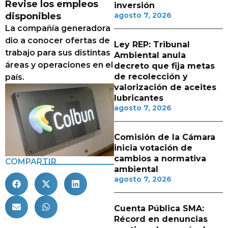
Revise los empleos
inversión
disponibles
agosto 7, 2026
La compañía generadora
dio a conocer ofertas de
Ley REP: Tribunal
trabajo para sus distintas
Ambiental anula
áreas y operaciones en el
decreto que fija metas
de recolección y
país.
valorización de aceites
lubricantes
agosto 7, 2026
Comisión de la Cámara
inicia votación de
cambios a normativa
COMPARTIR
ambiental
agosto 7, 2026
Cuenta Pública SMA:
Récord en denuncias