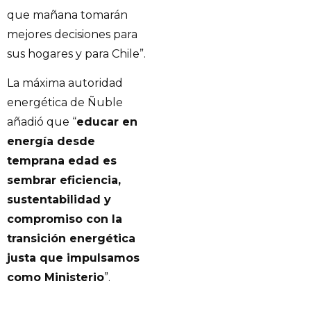
que mañana tomarán
mejores decisiones para
sus hogares y para Chile”.
La máxima autoridad
energética de Ñuble
añadió que “
educar en
energía desde
temprana edad es
sembrar eficiencia,
sustentabilidad y
compromiso con la
transición energética
justa que impulsamos
como Ministerio
”.