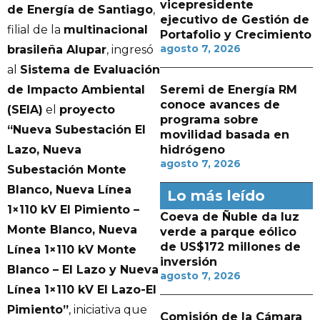
vicepresidente
de Energía de Santiago
,
ejecutivo de Gestión de
filial de la
multinacional
Portafolio y Crecimiento
agosto 7, 2026
brasileña Alupar
, ingresó
al
Sistema de Evaluación
de Impacto Ambiental
Seremi de Energía RM
conoce avances de
(SEIA)
el
proyecto
programa sobre
“Nueva Subestación El
movilidad basada en
Lazo, Nueva
hidrógeno
agosto 7, 2026
Subestación Monte
Blanco, Nueva Línea
Lo más leído
1×110 kV El Pimiento –
Coeva de Ñuble da luz
Monte Blanco, Nueva
verde a parque eólico
de US$172 millones de
Línea 1×110 kV Monte
inversión
Blanco – El Lazo y Nueva
agosto 7, 2026
Línea 1×110 kV El Lazo-El
Pimiento”
, iniciativa que
Comisión de la Cámara