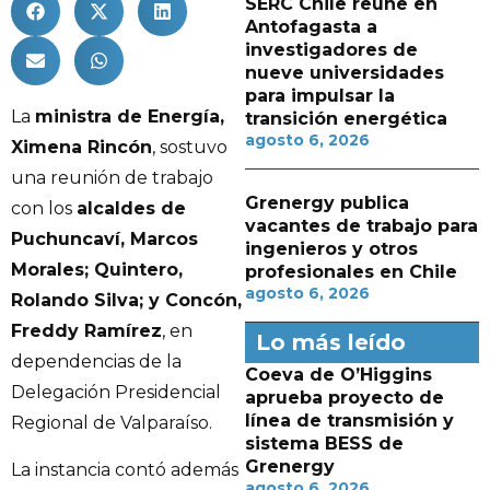
SERC Chile reúne en
Antofagasta a
investigadores de
nueve universidades
para impulsar la
La
ministra de Energía,
transición energética
agosto 6, 2026
Ximena Rincón
, sostuvo
una reunión de trabajo
Grenergy publica
con los
alcaldes de
vacantes de trabajo para
Puchuncaví, Marcos
ingenieros y otros
Morales; Quintero,
profesionales en Chile
agosto 6, 2026
Rolando Silva; y Concón,
Freddy Ramírez
, en
Lo más leído
dependencias de la
Coeva de O’Higgins
Delegación Presidencial
aprueba proyecto de
línea de transmisión y
Regional de Valparaíso.
sistema BESS de
Grenergy
La instancia contó además
agosto 6, 2026