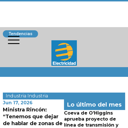
Tendencias
Siguenos
Industria
Industria
Jun 17, 2026
Lo último del mes
Ministra Rincón:
Coeva de O’Higgins
“Tenemos que dejar
aprueba proyecto de
de hablar de zonas de
línea de transmisión y