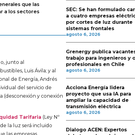
generales que las
SEC: Se han formulado ca
r a los sectores
a cuatro empresas eléctri
por cortes de luz durante
sistemas frontales
agosto 6, 2026
Grenergy publica vacante
trabajo para ingenieros y 
o, junto al
profesionales en Chile
agosto 6, 2026
tibles, Luis Ávila; y al
ional de Energía, Andrés
vidual del servicio de
Acciona Energía lidera
proyecto que usa IA para
ca (desconexión y conexión
ampliar la capacidad de
transmisión eléctrica
agosto 6, 2026
quidad Tarifaria
(Ley Nº
de la luz será incluido
Dialogo ACEN: Expertos
que las empresas