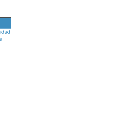
s
idad
a