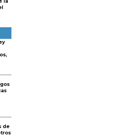
e la
el
ey
os,
rgos
cas
s de
otros