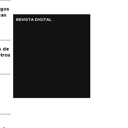
rgos
cas
REVISTA DIGITAL
s de
otros