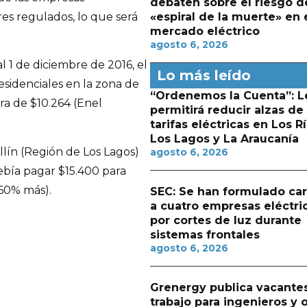
debaten sobre el riesgo d
«espiral de la muerte» en 
res regulados, lo que será
mercado eléctrico
agosto 6, 2026
l 1 de diciembre de 2016, el
Lo más leído
residenciales en la zona de
“Ordenemos la Cuenta”: L
ra de $10.264 (Enel
permitirá reducir alzas de
tarifas eléctricas en Los Rí
Los Lagos y La Araucanía
lín (Región de Los Lagos)
agosto 6, 2026
bía pagar $15.400 para
 60% más).
SEC: Se han formulado ca
a cuatro empresas eléctri
por cortes de luz durante
sistemas frontales
agosto 6, 2026
Grenergy publica vacante
trabajo para ingenieros y 