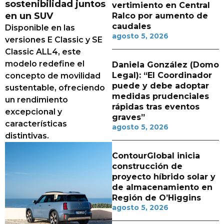
sostenibilidad juntos
vertimiento en Central
en un SUV
Ralco por aumento de
caudales
Disponible en las
agosto 5, 2026
versiones E Classic y SE
Classic ALL4, este
modelo redefine el
Daniela González (Domo
Legal): “El Coordinador
concepto de movilidad
puede y debe adoptar
sustentable, ofreciendo
medidas prudenciales
un rendimiento
rápidas tras eventos
excepcional y
graves”
características
agosto 5, 2026
distintivas.
ContourGlobal inicia
construcción de
proyecto híbrido solar y
de almacenamiento en
Región de O’Higgins
agosto 5, 2026