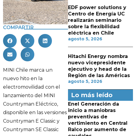
EDF power solutions y
Centro de Energía UC
realizarán seminario
sobre la flexibilidad
COMPARTIR
eléctrica en Chile
agosto 5, 2026
Hitachi Energy nombra
nuevo vicepresidente
ejecutivo y head de la
MINI Chile marca un
Región de las Américas
nuevo hito en la
agosto 5, 2026
electromovilidad con el
Lo más leído
lanzamiento del MINI
Enel Generación da
Countryman Eléctrico,
inicio a maniobras
disponible en las versiones
preventivas de
Countryman E Classic y
vertimiento en Central
Ralco por aumento de
Countryman SE Classic
caudales