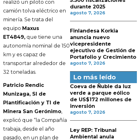
5.300 fiscalizaciones
realizó un piloto con
durante 2025
camión tolva eléctrico en
agosto 7, 2026
minería. Se trata del
equipo
Maxus
Finlandesa Korkia
ET4849,
que tiene una
anuncia nuevo
vicepresidente
autonomía nominal de 150
ejecutivo de Gestión de
km y es capaz de
Portafolio y Crecimiento
transportar alrededor de
agosto 7, 2026
32 toneladas.
Lo más leído
Patricio Rendic
Coeva de Ñuble da luz
verde a parque eólico
Munizaga, SI de
de US$172 millones de
Plantificación y TI de
inversión
Minera San Gerónimo
,
agosto 7, 2026
explicó que “la Compañía
trabaja, desde el año
Ley REP: Tribunal
Ambiental anula
pasado, en un plan de