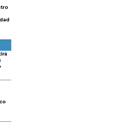
tro
idad
irá
s
o
lco