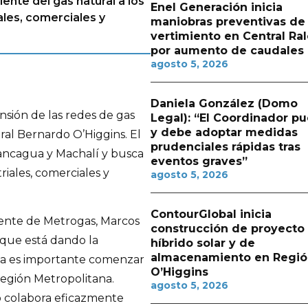
iente del gas natural a los
Enel Generación inicia
ales, comerciales y
maniobras preventivas de
vertimiento en Central Ra
por aumento de caudales
agosto 5, 2026
Daniela González (Domo
nsión de las redes de gas
Legal): “El Coordinador p
y debe adoptar medidas
ral Bernardo O’Higgins. El
prudenciales rápidas tras
ancagua y Machalí y busca
eventos graves”
triales, comerciales y
agosto 5, 2026
ContourGlobal inicia
liente de Metrogas, Marcos
construcción de proyecto
so que está dando la
híbrido solar y de
almacenamiento en Regió
a es importante comenzar
O’Higgins
Región Metropolitana.
agosto 5, 2026
 colabora eficazmente