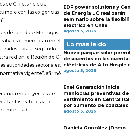
s de Chile, sino que
EDF power solutions y Cen
cumple con las exigencias
de Energía UC realizarán
seminario sobre la flexibil
”.
eléctrica en Chile
agosto 5, 2026
ros de la red de Metrogas
 trabajos comenzarán en el
Lo más leído
alizados para el segundo
Nuevo parque solar permit
tra red en la Región de O’
descuentos en las cuenta
eléctricas de Alto Hospici
as autoridades sectoriales,
agosto 5, 2026
 normativa vigente”, afirmó
Enel Generación inicia
maniobras preventivas de
riencia en proyectos de
vertimiento en Central Ra
ecutar los trabajos y de
por aumento de caudales
la comunidad.
agosto 5, 2026
Daniela González (Domo