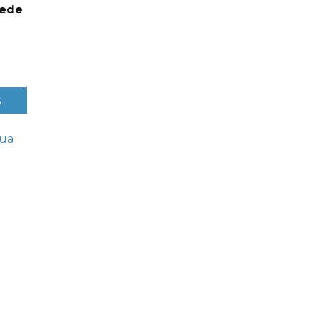
uede
s
ua