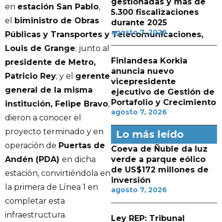
gestionadas y más de
en
estación San Pablo
,
5.300 fiscalizaciones
el
biministro de Obras
durante 2025
agosto 7, 2026
Públicas y Transportes y Telecomunicaciones,
Louis de Grange
; junto al
Finlandesa Korkia
presidente de Metro,
anuncia nuevo
Patricio Rey
; y el
gerente
vicepresidente
general de la misma
ejecutivo de Gestión de
Portafolio y Crecimiento
institución, Felipe Bravo
,
agosto 7, 2026
dieron a conocer el
proyecto terminado y en
Lo más leído
operación de
Puertas de
Coeva de Ñuble da luz
Andén (PDA)
en dicha
verde a parque eólico
de US$172 millones de
estación, convirtiéndola en
inversión
la primera de Línea 1 en
agosto 7, 2026
completar esta
infraestructura.
Ley REP: Tribunal