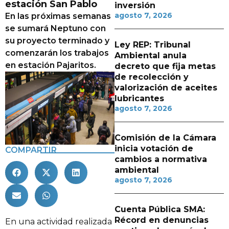
estación San Pablo
inversión
agosto 7, 2026
En las próximas semanas
se sumará Neptuno con
su proyecto terminado y
Ley REP: Tribunal
comenzarán los trabajos
Ambiental anula
en estación Pajaritos.
decreto que fija metas
de recolección y
valorización de aceites
lubricantes
agosto 7, 2026
Comisión de la Cámara
inicia votación de
COMPARTIR
cambios a normativa
ambiental
agosto 7, 2026
Cuenta Pública SMA:
Récord en denuncias
En una actividad realizada