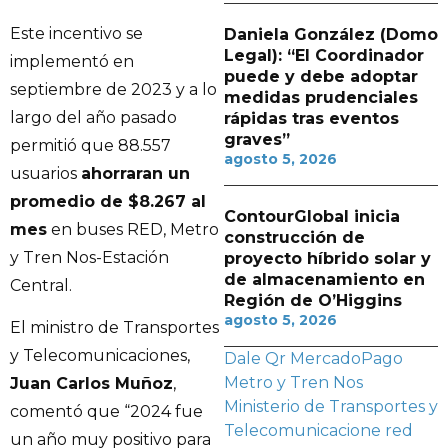
Este incentivo se
Daniela González (Domo
Legal): “El Coordinador
implementó en
puede y debe adoptar
septiembre de 2023 y a lo
medidas prudenciales
largo del año pasado
rápidas tras eventos
graves”
permitió que 88.557
agosto 5, 2026
usuarios
ahorraran un
promedio de $8.267 al
ContourGlobal inicia
mes
en buses RED, Metro
construcción de
y Tren Nos-Estación
proyecto híbrido solar y
de almacenamiento en
Central.
Región de O’Higgins
agosto 5, 2026
El ministro de Transportes
y Telecomunicaciones,
Dale Qr
MercadoPago
Metro y Tren Nos
Juan Carlos Muñoz
,
Ministerio de Transportes y
comentó que “2024 fue
Telecomunicacione
red
un año muy positivo para