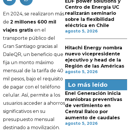
EDF power solutions y
Centro de Energía UC
realizarán seminario
En 2024, se realizaron más
sobre la flexibilidad
de
2 millones 600 mil
eléctrica en Chile
viajes gratis
en el
agosto 5, 2026
transporte público del
Gran Santiago gracias al
Hitachi Energy nombra
nuevo vicepresidente
DaleQR, un beneficio que
ejecutivo y head de la
fija un monto máximo
Región de las Américas
mensual de la tarifa de 40
agosto 5, 2026
mil pesos, bajo el requisito
Lo más leído
de pagar con el teléfono
Enel Generación inicia
celular. Así, permite a los
maniobras preventivas
usuarios acceder a ahorros
de vertimiento en
significativos en su
Central Ralco por
aumento de caudales
presupuesto mensual
agosto 5, 2026
destinado a movilización.