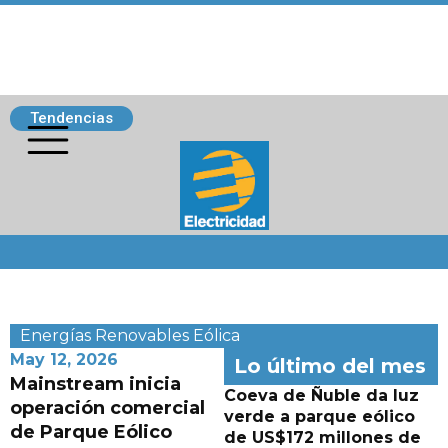
Tendencias
Siguenos
Energías Renovables
Eólica
May 12, 2026
Lo último del mes
Mainstream inicia
Coeva de Ñuble da luz
operación comercial
verde a parque eólico
de Parque Eólico
de US$172 millones de