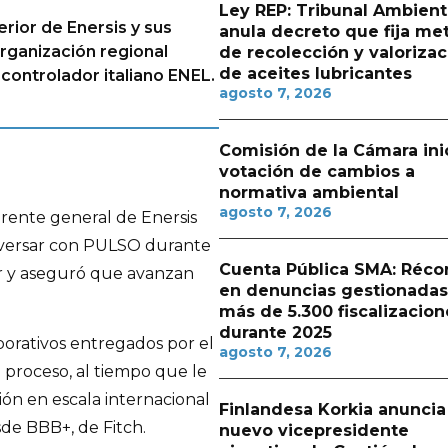
Ley REP: Tribunal Ambient
erior de Enersis y sus
anula decreto que fija me
organización regional
de recolección y valorizac
de aceites lubricantes
controlador italiano ENEL.
agosto 7, 2026
Comisión de la Cámara ini
votación de cambios a
normativa ambiental
agosto 7, 2026
rente general de Enersis
nversar con PULSO durante
Cuenta Pública SMA: Réco
r y aseguró que avanzan
en denuncias gestionadas
más de 5.300 fiscalizacion
durante 2025
porativos entregados por el
agosto 7, 2026
proceso, al tiempo que le
ción en escala internacional
Finlandesa Korkia anuncia
de BBB+, de Fitch.
nuevo vicepresidente