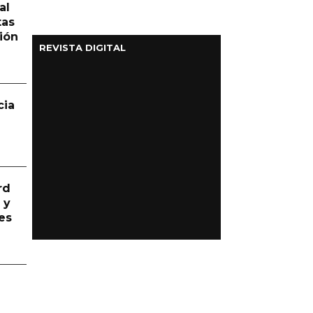
al
tas
ión
REVISTA DIGITAL
cia
rd
 y
es