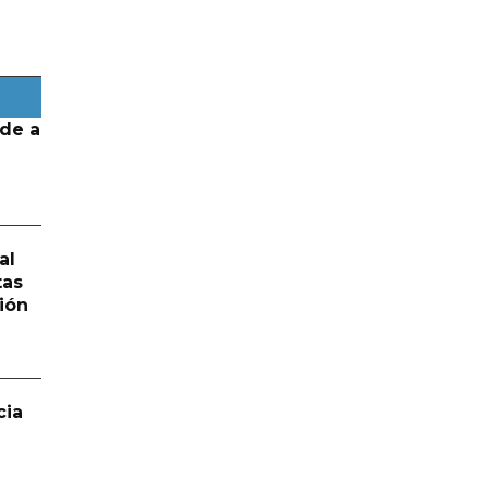
de a
al
tas
ión
cia