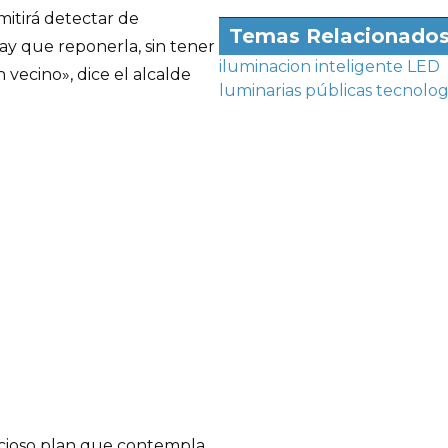
itirá detectar de
Temas Relacionado
y que reponerla, sin tener
iluminacion inteligente
LED
vecino», dice el alcalde
luminarias públicas
tecnolog
icioso plan que contempla