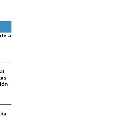
de a
al
tas
ión
cia