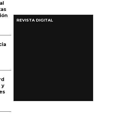
al
tas
ión
REVISTA DIGITAL
cia
rd
 y
es