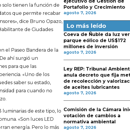
ejecutivo de Gestión de
 solo tienen la función de
Portafolio y Crecimiento
agosto 7, 2026
 datos que permite recabar
ensores», dice Bruno Opazo,
Lo más leído
Habilitante de Ciudades
Coeva de Ñuble da luz ver
parque eólico de US$172
millones de inversión
 en el Paseo Bandera de la
agosto 7, 2026
 De ahí surgió un
es para que las
Ley REP: Tribunal Ambient
periencia. «Uno de los
anula decreto que fija me
de recolección y valorizac
uedes saber su estado,
de aceites lubricantes
ensidad para cuando no
agosto 7, 2026
zo.
Comisión de la Cámara ini
 luminarias de este tipo, lo
votación de cambios a
 comuna. «Son luces LED
normativa ambiental
rran energía. Pero lo más
agosto 7, 2026