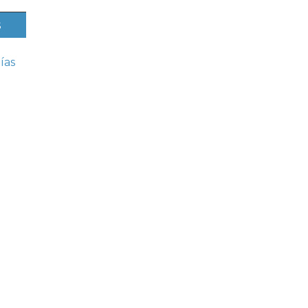
s
ías