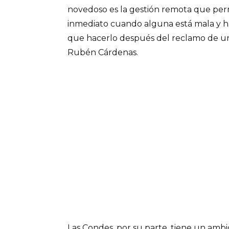
novedoso es la gestión remota que perm
inmediato cuando alguna está mala y ha
que hacerlo después del reclamo de un 
Rubén Cárdenas.
Las Condes, por su parte, tiene un amb