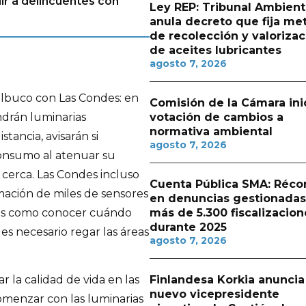
ir a delincuentes con
Ley REP: Tribunal Ambient
anula decreto que fija me
de recolección y valorizac
de aceites lubricantes
agosto 7, 2026
lbuco con Las Condes: en
Comisión de la Cámara ini
drán luminarias
votación de cambios a
normativa ambiental
tancia, avisarán si
agosto 7, 2026
consumo al atenuar su
cerca. Las Condes incluso
Cuenta Pública SMA: Réco
rmación de miles de sensores
en denuncias gestionadas
rsos como conocer cuándo
más de 5.300 fiscalizacion
durante 2025
s necesario regar las áreas
agosto 7, 2026
Finlandesa Korkia anuncia
r la calidad de vida en las
nuevo vicepresidente
omenzar con las luminarias