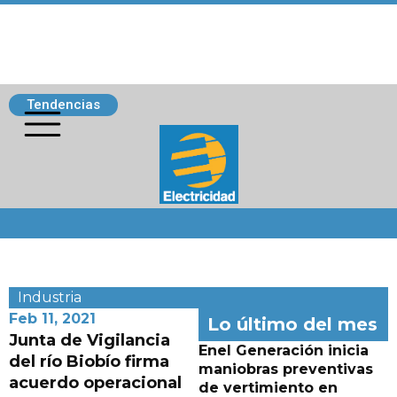
Tendencias
Siguenos
Industria
Feb 11, 2021
Lo último del mes
Junta de Vigilancia
Enel Generación inicia
del río Biobío firma
maniobras preventivas
acuerdo operacional
de vertimiento en