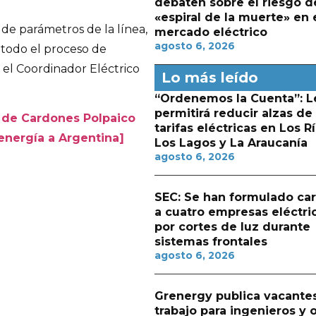
debaten sobre el riesgo d
«espiral de la muerte» en 
n de parámetros de la línea,
mercado eléctrico
agosto 6, 2026
 todo el proceso de
 el Coordinador Eléctrico
Lo más leído
“Ordenemos la Cuenta”: L
permitirá reducir alzas de
 de Cardones Polpaico
tarifas eléctricas en Los Rí
energía a Argentina]
Los Lagos y La Araucanía
agosto 6, 2026
SEC: Se han formulado ca
a cuatro empresas eléctri
por cortes de luz durante
sistemas frontales
agosto 6, 2026
Grenergy publica vacante
trabajo para ingenieros y 