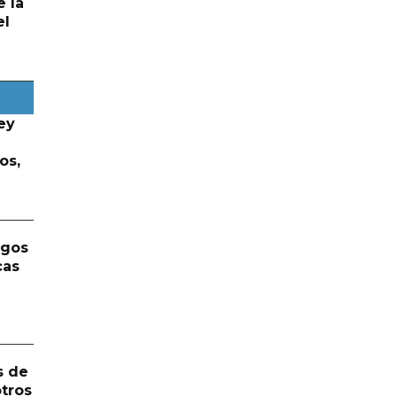
e la
el
ey
os,
rgos
cas
s de
otros