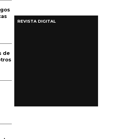
rgos
cas
REVISTA DIGITAL
s de
otros