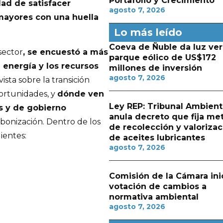
Portafolio y Crecimiento
dad de satisfacer
agosto 7, 2026
mayores con una huella
Lo más leído
Coeva de Ñuble da luz ver
sector
, se encuestó a más
parque eólico de US$172
a energía y los recursos
millones de inversión
agosto 7, 2026
ista sobre la transición
portunidades, y
dónde ven
Ley REP: Tribunal Ambient
s y de gobierno
anula decreto que fija me
bonización. Dentro de los
de recolección y valorizac
ientes:
de aceites lubricantes
agosto 7, 2026
Comisión de la Cámara ini
votación de cambios a
normativa ambiental
agosto 7, 2026