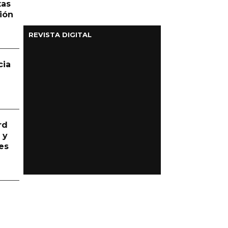
tas
ión
REVISTA DIGITAL
cia
rd
 y
es