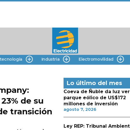
 tecnología
Industria
Electromovilidad
Lo último del mes
ompany:
Coeva de Ñuble da luz ver
parque eólico de US$172
 23% de su
millones de inversión
de transición
agosto 7, 2026
Ley REP: Tribunal Ambient