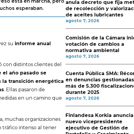
greso está en marcha, pero
anula decreto que fija me
 muchos esperaban.
de recolección y valorizac
de aceites lubricantes
agosto 7, 2026
Comisión de la Cámara ini
vez su
informe anual
votación de cambios a
normativa ambiental
agosto 7, 2026
 con distintos clientes del
 el año pasado se
Cuenta Pública SMA: Réco
en denuncias gestionadas
la transición energética
más de 5.300 fiscalizacion
as
. Ellas pasaron de
durante 2025
r medidas en un camino que
agosto 7, 2026
Finlandesa Korkia anuncia
ta, muchas organizaciones
nuevo vicepresidente
ráfico intenso al tener
ejecutivo de Gestión de