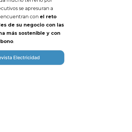
eda mucho terreno por
ecutivos se apresuran a
e encuentran con
el reto
les de su negocio con las
a más sostenible y con
rbono
.
vista Electricidad