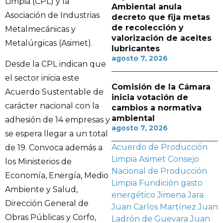
Limpia (CPL) y la
Ambiental anula
Asociación de Industrias
decreto que fija metas
de recolección y
Metalmecánicas y
valorización de aceites
Metalúrgicas (Asimet).
lubricantes
agosto 7, 2026
Desde la CPL indican que
el sector inicia este
Comisión de la Cámara
Acuerdo Sustentable de
inicia votación de
carácter nacional con la
cambios a normativa
ambiental
adhesión de 14 empresas y
agosto 7, 2026
se espera llegar a un total
Acuerdo de Producción
de 19. Convoca además a
Limpia
Asimet
Consejo
los Ministerios de
Nacional de Producción
Economía, Energía, Medio
Limpia
Fundición
gasto
Ambiente y Salud,
energético
Jimena Jara
Dirección General de
Juan Carlos Martínez
Juan
Obras Públicas y Corfo,
Ladrón de Guevara
Juan