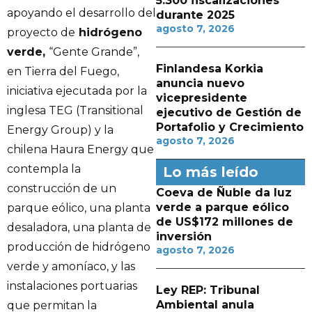
5.300 fiscalizaciones
apoyando el desarrollo del
durante 2025
agosto 7, 2026
proyecto de
hidrógeno
verde,
“Gente Grande”,
Finlandesa Korkia
en Tierra del Fuego,
anuncia nuevo
iniciativa ejecutada por la
vicepresidente
inglesa TEG (Transitional
ejecutivo de Gestión de
Portafolio y Crecimiento
Energy Group) y la
agosto 7, 2026
chilena Haura Energy que
contempla la
Lo más leído
construcción de un
Coeva de Ñuble da luz
verde a parque eólico
parque eólico, una planta
de US$172 millones de
desaladora, una planta de
inversión
producción de hidrógeno
agosto 7, 2026
verde y amoníaco, y las
instalaciones portuarias
Ley REP: Tribunal
Ambiental anula
que permitan la