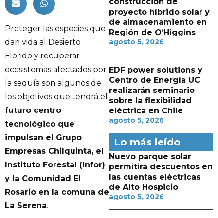
construcción de
proyecto híbrido solar y
de almacenamiento en
Proteger las especies que
Región de O’Higgins
dan vida al Desierto
agosto 5, 2026
Florido y recuperar
ecosistemas afectados por
EDF power solutions y
Centro de Energía UC
la sequía son algunos de
realizarán seminario
los objetivos que tendrá el
sobre la flexibilidad
futuro centro
eléctrica en Chile
agosto 5, 2026
tecnológico que
impulsan el Grupo
Lo más leído
Empresas Chilquinta, el
Nuevo parque solar
Instituto Forestal (Infor)
permitirá descuentos en
las cuentas eléctricas
y la Comunidad El
de Alto Hospicio
Rosario en la comuna de
agosto 5, 2026
La Serena
.