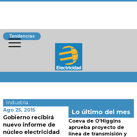
Tendencias
Siguenos
Industria
Ago 25, 2015
Lo último del mes
Gobierno recibirá
Coeva de O’Higgins
nuevo informe de
aprueba proyecto de
núcleo electricidad
línea de transmisión y