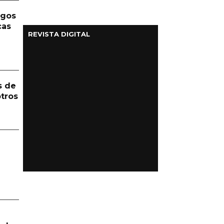
rgos
cas
REVISTA DIGITAL
s de
otros