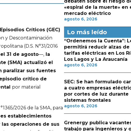
debaten sobre el riesgo d
«espiral de la muerte» en 
mercado eléctrico
agosto 6, 2026
Episodios Críticos (GEC)
Lo más leído
ón y Descontaminación
“Ordenemos la Cuenta”: L
opolitana (D.S. N°31/2016
permitirá reducir alzas de
tarifas eléctricas en Los Rí
 el 31 de agosto
—,
la
Los Lagos y La Araucanía
e (SMA) actualizó el
agosto 6, 2026
 paralizar sus fuentes
episodio crítico de
SEC: Se han formulado ca
ental
por material
a cuatro empresas eléctri
por cortes de luz durante
sistemas frontales
agosto 6, 2026
°1365/2026 de la SMA, para
des establecimientos
Grenergy publica vacante
 las operaciones de sus
trabajo para ingenieros y 