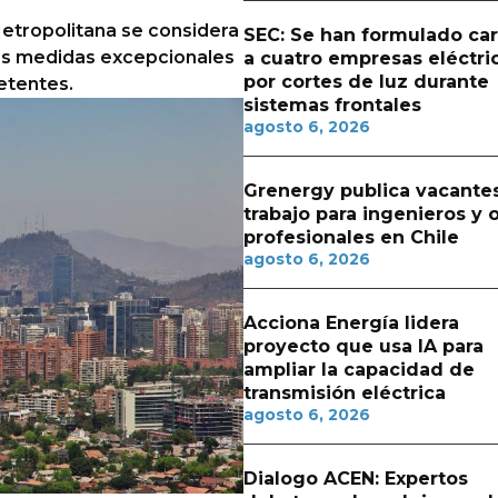
Metropolitana se considera
SEC: Se han formulado ca
ras medidas excepcionales
a cuatro empresas eléctri
por cortes de luz durante
etentes.
sistemas frontales
agosto 6, 2026
Grenergy publica vacante
trabajo para ingenieros y 
profesionales en Chile
agosto 6, 2026
Acciona Energía lidera
proyecto que usa IA para
ampliar la capacidad de
transmisión eléctrica
agosto 6, 2026
Dialogo ACEN: Expertos