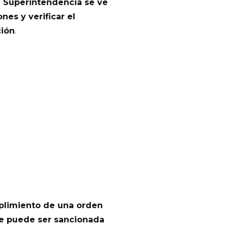
a Superintendencia se ve
nes y verificar el
ción
.
plimiento de una orden
ue puede ser sancionada