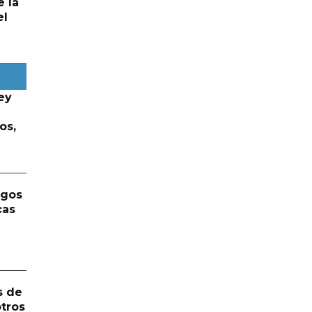
e la
el
ey
os,
rgos
cas
s de
otros