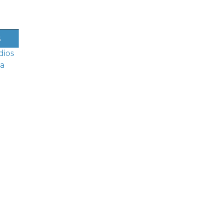
s
dios
a