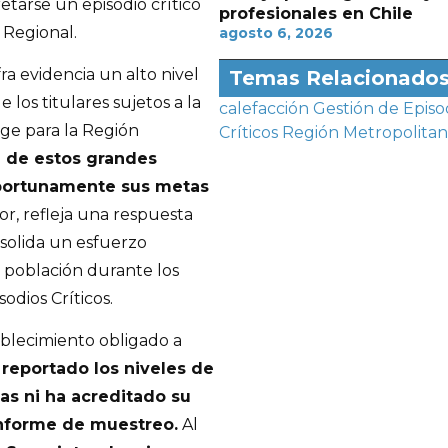
tarse un episodio crítico
profesionales en Chile
 Regional.
agosto 6, 2026
ra evidencia un alto nivel
Temas Relacionado
los titulares sujetos a la
calefacción
Gestión de Episo
ge para la Región
Críticos
Región Metropolitan
d de estos grandes
oportunamente sus metas
ior, refleja una respuesta
nsolida un esfuerzo
a población durante los
odios Críticos.
ablecimiento obligado a
 reportado los niveles de
as ni ha acreditado su
nforme de muestreo.
Al