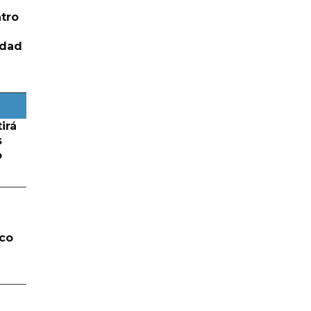
tro
idad
irá
s
o
lco