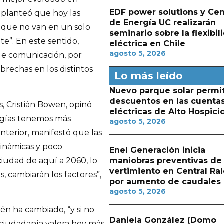
EDF power solutions y Cen
a planteó que hoy las
de Energía UC realizarán
o que no van en un solo
seminario sobre la flexibil
e”. En este sentido,
eléctrica en Chile
agosto 5, 2026
de comunicación, por
brechas en los distintos
Lo más leído
Nuevo parque solar permit
descuentos en las cuenta
s, Cristián Bowen, opinó
eléctricas de Alto Hospici
ogías tenemos más
agosto 5, 2026
terior, manifestó que las
dinámicas y poco
Enel Generación inicia
ciudad de aquí a 2060, lo
maniobras preventivas de
vertimiento en Central Ra
 cambiarán los factores”,
por aumento de caudales
agosto 5, 2026
n ha cambiado, “y si no
Daniela González (Domo
 ciudadanía valora hoy más