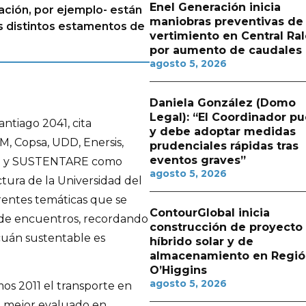
Enel Generación inicia
ación, por ejemplo- están
maniobras preventivas de
s distintos estamentos de
vertimiento en Central Ra
por aumento de caudales
agosto 5, 2026
Daniela González (Domo
Legal): “El Coordinador p
ntiago 2041, cita
y debe adoptar medidas
M, Copsa, UDD, Enersis,
prudenciales rápidas tras
eventos graves”
AD y SUSTENTARE como
agosto 5, 2026
tura de la Universidad del
ferentes temáticas que se
ContourGlobal inicia
 de encuentros, recordando
construcción de proyecto
cuán sustentable es
híbrido solar y de
almacenamiento en Regió
O’Higgins
agosto 5, 2026
os 2011 el transporte en
el mejor evaluado en