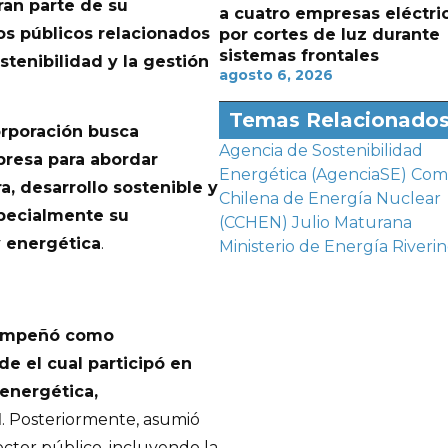
ran parte de su
a cuatro empresas eléctri
os públicos relacionados
por cortes de luz durante
sistemas frontales
ostenibilidad y la gestión
agosto 6, 2026
Temas Relacionado
orporación busca
Agencia de Sostenibilidad
presa para abordar
Energética (AgenciaSE)
Comi
a, desarrollo sostenible y
Chilena de Energía Nuclear
pecialmente su
(CCHEN)
Julio Maturana
y energética
.
Ministerio de Energía
Riveri
sempeñó como
e el cual participó en
 energética,
l
. Posteriormente, asumió
ector público, incluyendo la