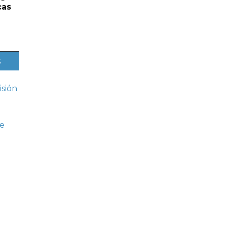
cas
s
sión
ne