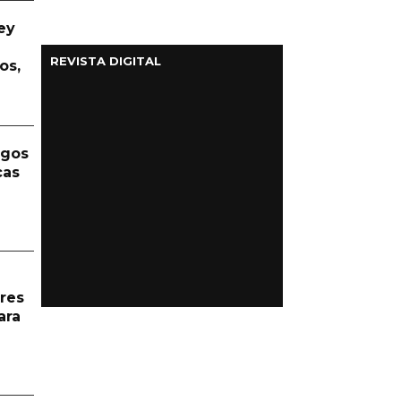
ey
REVISTA DIGITAL
os,
rgos
cas
res
ara