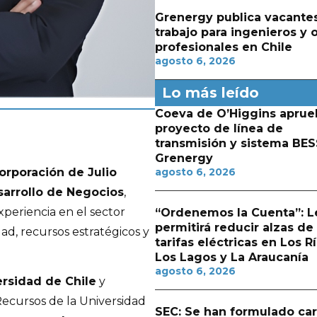
Grenergy publica vacante
trabajo para ingenieros y 
profesionales en Chile
agosto 6, 2026
Lo más leído
Coeva de O’Higgins aprue
proyecto de línea de
transmisión y sistema BES
Grenergy
corporación de Julio
agosto 6, 2026
arrollo de Negocios
,
xperiencia en el sector
“Ordenemos la Cuenta”: L
permitirá reducir alzas de
dad, recursos estratégicos y
tarifas eléctricas en Los Rí
Los Lagos y La Araucanía
agosto 6, 2026
ersidad de Chile
y
ecursos de la Universidad
SEC: Se han formulado ca