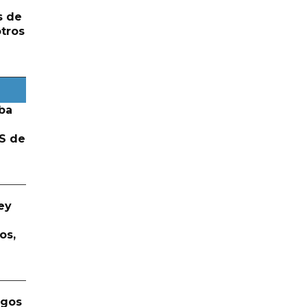
s de
otros
ba
S de
ey
os,
rgos