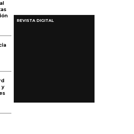
al
tas
ión
REVISTA DIGITAL
cia
rd
 y
es