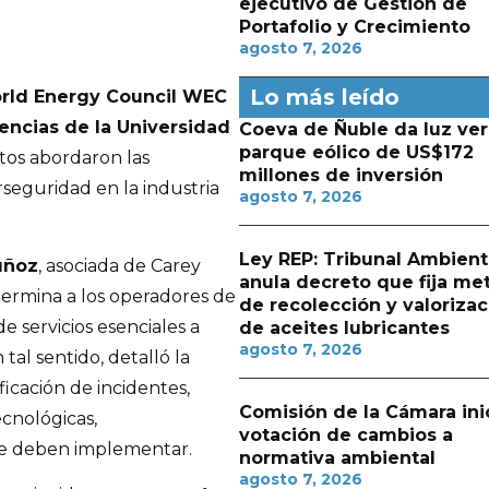
ejecutivo de Gestión de
Portafolio y Crecimiento
agosto 7, 2026
Lo más leído
rld Energy Council WEC
iencias de la Universidad
Coeva de Ñuble da luz ver
parque eólico de US$172
tos abordaron las
millones de inversión
rseguridad en la industria
agosto 7, 2026
Ley REP: Tribunal Ambient
uñoz
, asociada de Carey
anula decreto que fija me
ermina a los operadores de
de recolección y valorizac
e servicios esenciales a
de aceites lubricantes
agosto 7, 2026
tal sentido, detalló la
ficación de incidentes,
Comisión de la Cámara ini
cnológicas,
votación de cambios a
que deben implementar.
normativa ambiental
agosto 7, 2026