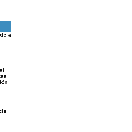
de a
al
tas
ión
cia