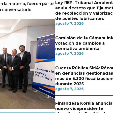
Ley REP: Tribunal Ambient
en la materia, fueron parte
anula decreto que fija me
n conversatorio
de recolección y valorizac
de aceites lubricantes
agosto 7, 2026
Comisión de la Cámara ini
votación de cambios a
normativa ambiental
agosto 7, 2026
Cuenta Pública SMA: Réco
en denuncias gestionadas
más de 5.300 fiscalizacion
durante 2025
agosto 7, 2026
Finlandesa Korkia anuncia
nuevo vicepresidente