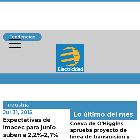
Tendencias
Siguenos
Industria
Jul 31, 2015
Lo último del mes
Expectativas de
Coeva de O’Higgins
Imacec para junio
aprueba proyecto de
suben a 2,2%-2,7%
línea de transmisión y