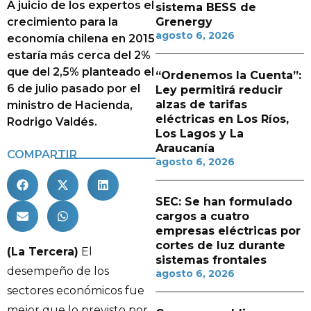
A juicio de los expertos el
sistema BESS de
crecimiento para la
Grenergy
agosto 6, 2026
economía chilena en 2015
estaría más cerca del 2%
que del 2,5% planteado el
“Ordenemos la Cuenta”:
6 de julio pasado por el
Ley permitirá reducir
alzas de tarifas
ministro de Hacienda,
eléctricas en Los Ríos,
Rodrigo Valdés.
Los Lagos y La
Araucanía
COMPARTIR
agosto 6, 2026
SEC: Se han formulado
cargos a cuatro
empresas eléctricas por
cortes de luz durante
(La Tercera)
El
sistemas frontales
desempeño de los
agosto 6, 2026
sectores económicos fue
mejor que lo previsto por