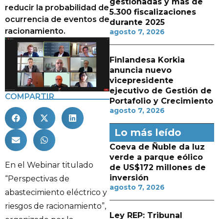
gestionadas y más de
reducir la probabilidad de
5.300 fiscalizaciones
ocurrencia de eventos de
durante 2025
racionamiento.
agosto 7, 2026
Finlandesa Korkia
anuncia nuevo
vicepresidente
ejecutivo de Gestión de
COMPARTIR
Portafolio y Crecimiento
agosto 7, 2026
Lo más leído
Coeva de Ñuble da luz
verde a parque eólico
En el Webinar titulado
de US$172 millones de
inversión
“Perspectivas de
agosto 7, 2026
abastecimiento eléctrico y
riesgos de racionamiento”,
Ley REP: Tribunal